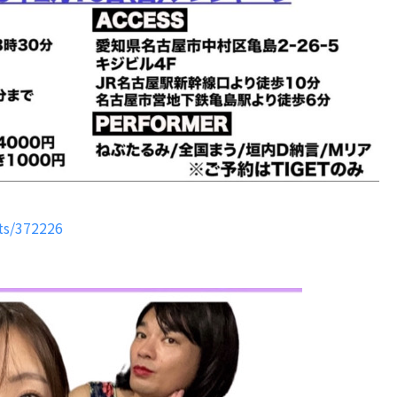
↓
nts/372226